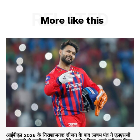
RELATED
More like this
आईपीएल 2026 के निराशाजनक सीजन के बाद ऋषभ पंत ने एलएसजी