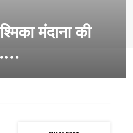
्मिका मंदाना की
ए……