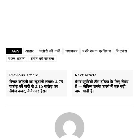
TAGS
आहार
कैलोरी की कमी
चयापचय
प्रतिरोधक प्रशिक्षण
फिटनेस
वजन घटाना
शरीर की संरचना
Previous article
Next article
विराट कोहली का तूफानी शतक: 4.75
वैभव सूर्यवंशी टीम इंडिया के लिए तैयार
करोड़ की पारी से 3.15 करोड़ का
हैं — लेकिन उनके रास्ते में एक बड़ी
डैमेज कवर, केकेआर हैरान
बाधा खड़ी है।