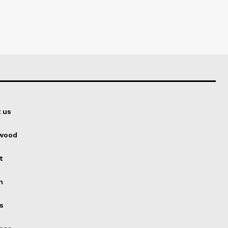
 us
ywood
t
h
s