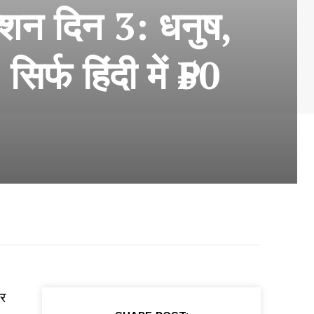
क्शन दिन 3: धनुष,
र्फ हिंदी में ₹50
और