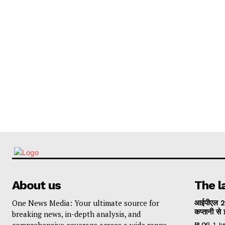
About us
The l
One News Media: Your ultimate source for
आईपीएल 2
कप्तानी से 
breaking news, in-depth analysis, and
comprehensive coverage across a wide range
BLOG
1 J