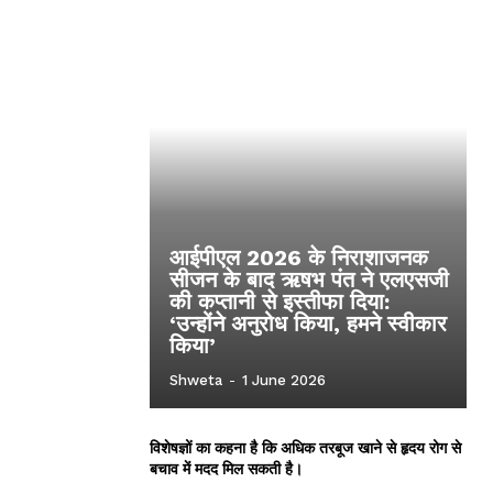
आईपीएल 2026 के निराशाजनक
सीजन के बाद ऋषभ पंत ने एलएसजी
की कप्तानी से इस्तीफा दिया:
‘उन्होंने अनुरोध किया, हमने स्वीकार
किया’
Shweta
-
1 June 2026
विशेषज्ञों का कहना है कि अधिक तरबूज खाने से हृदय रोग से
बचाव में मदद मिल सकती है।