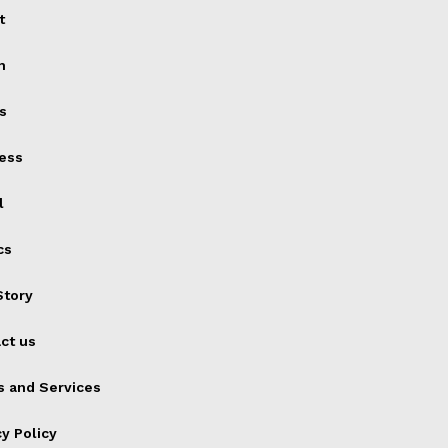
t
h
s
ess
l
cs
tory
ct us
 and Services
cy Policy