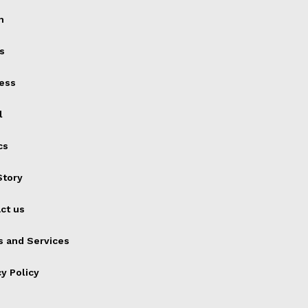
h
s
ess
l
cs
tory
ct us
 and Services
cy Policy