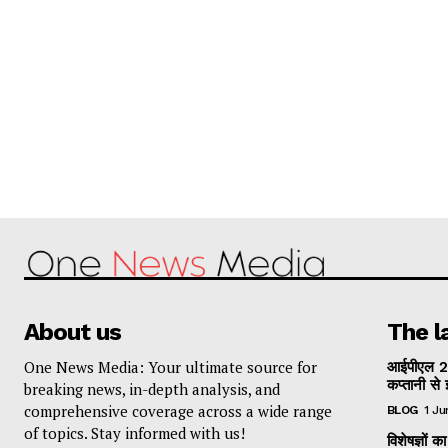
About us
The l
One News Media: Your ultimate source for
आईपीएल 2
कप्तानी से 
breaking news, in-depth analysis, and
comprehensive coverage across a wide range
BLOG
1 J
of topics. Stay informed with us!
विशेषज्ञों