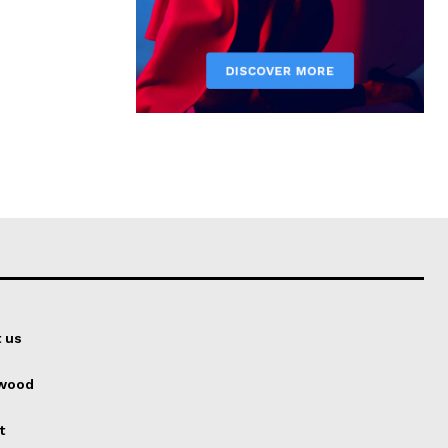
 us
ywood
t