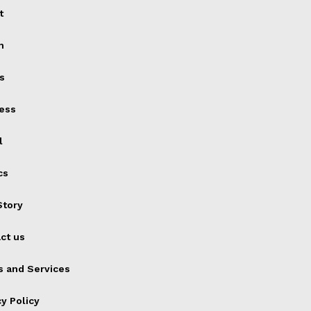
t
h
s
ess
l
cs
tory
ct us
 and Services
cy Policy