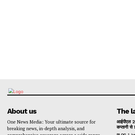
About us
The l
One News Media: Your ultimate source for
आईपीएल 2
कप्तानी से 
breaking news, in-depth analysis, and
comprehensive coverage across a wide range
BLOG
1 J