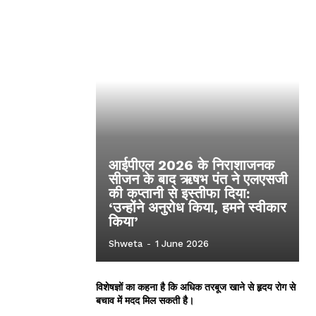
आईपीएल 2026 के निराशाजनक
सीजन के बाद ऋषभ पंत ने एलएसजी
की कप्तानी से इस्तीफा दिया:
‘उन्होंने अनुरोध किया, हमने स्वीकार
किया’
Shweta
-
1 June 2026
विशेषज्ञों का कहना है कि अधिक तरबूज खाने से हृदय रोग से
बचाव में मदद मिल सकती है।