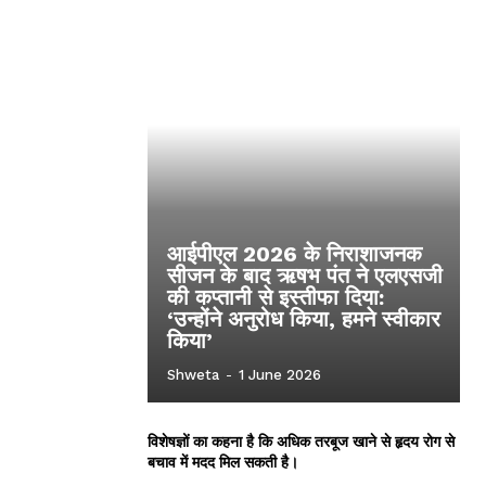
आईपीएल 2026 के निराशाजनक
सीजन के बाद ऋषभ पंत ने एलएसजी
की कप्तानी से इस्तीफा दिया:
‘उन्होंने अनुरोध किया, हमने स्वीकार
किया’
Shweta
-
1 June 2026
विशेषज्ञों का कहना है कि अधिक तरबूज खाने से हृदय रोग से
बचाव में मदद मिल सकती है।