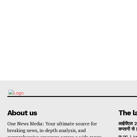
About us
The l
One News Media: Your ultimate source for
आईपीएल 2
कप्तानी से 
breaking news, in-depth analysis, and
comprehensive coverage across a wide range
BLOG
1 J