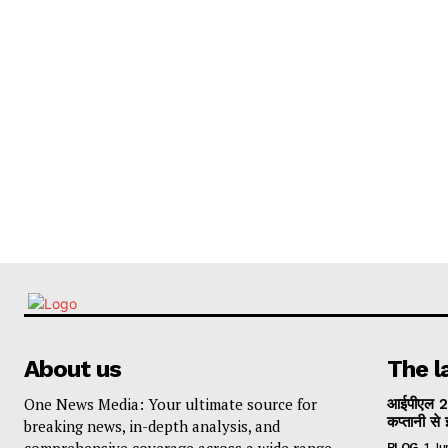
About us
The l
One News Media: Your ultimate source for
आईपीएल 2
कप्तानी से 
breaking news, in-depth analysis, and
comprehensive coverage across a wide range
BLOG
1 J