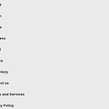
t
h
s
ess
l
cs
tory
ct us
 and Services
cy Policy