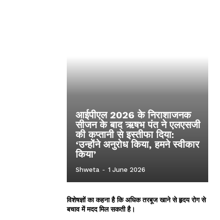
आईपीएल 2026 के निराशाजनक
सीजन के बाद ऋषभ पंत ने एलएसजी
की कप्तानी से इस्तीफा दिया:
‘उन्होंने अनुरोध किया, हमने स्वीकार
किया’
Shweta
-
1 June 2026
विशेषज्ञों का कहना है कि अधिक तरबूज खाने से हृदय रोग से
बचाव में मदद मिल सकती है।