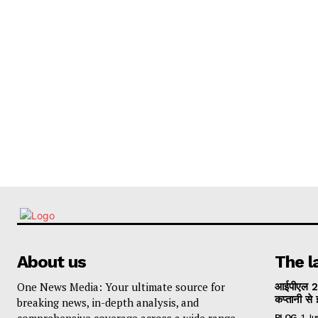
About us
The l
One News Media: Your ultimate source for
आईपीएल 2
कप्तानी से 
breaking news, in-depth analysis, and
comprehensive coverage across a wide range
BLOG
1 J