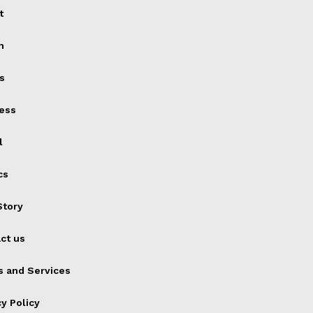
t
h
s
ess
l
cs
tory
ct us
 and Services
cy Policy