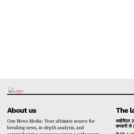
About us
The l
One News Media: Your ultimate source for
आईपीएल 2
कप्तानी से 
breaking news, in-depth analysis, and
comprehensive coverage across a wide range
BLOG
1 J