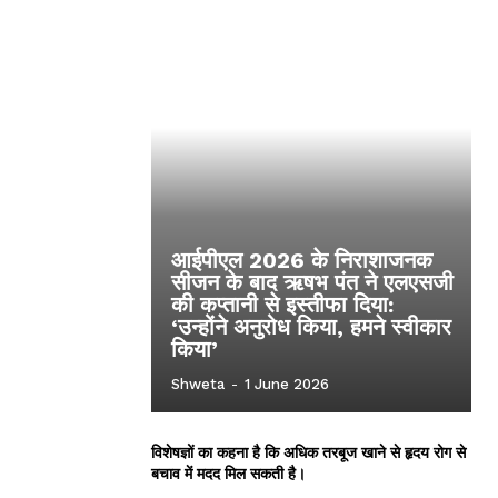
आईपीएल 2026 के निराशाजनक
सीजन के बाद ऋषभ पंत ने एलएसजी
की कप्तानी से इस्तीफा दिया:
‘उन्होंने अनुरोध किया, हमने स्वीकार
किया’
Shweta
-
1 June 2026
विशेषज्ञों का कहना है कि अधिक तरबूज खाने से हृदय रोग से
बचाव में मदद मिल सकती है।