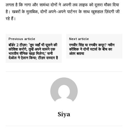
लगता है कि नागा और सामंथा दोनों ने अपनी लव लाइफ को दूसरा मौका दिया
है। खबरों के मुताबिक, दोनों अपने-अपने पार्टनर के साथ खुशहाल ज़िंदगी जी
रहे हैं।
Previous article
Next article
बॉर्डर 2 टीज़र: ‘तुम जहाँ भी घुसने की
रणवीर सिंह या रणबीर कपूर? नवीन
कोशिश करोगे, तुम्हें अपने सामने एक
कौशिक ने दोनों स्टार्स के बीच का
भारतीय सैनिक खड़ा मिलेगा,’ सनी
अंतर बताया
देओल ने ऐलान किया; टीज़र दमदार है
Siya