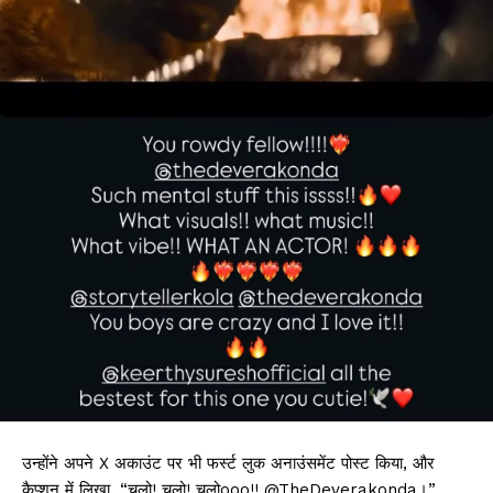
उन्होंने अपने X अकाउंट पर भी फर्स्ट लुक अनाउंसमेंट पोस्ट किया, और
कैप्शन में लिखा, “चलो! चलो! चलोooo!! @TheDeverakonda।”