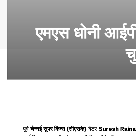
एमएस धोनी आईपीए
च
पूर्व
चेन्नई सुपर किंग्स (सीएसके)
बैटर
Suresh Rain