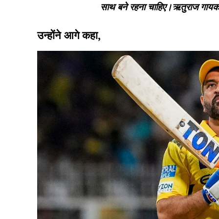
साथ बने रहना चाहिए।ऋतुराज गायकवाड
उन्होंने आगे कहा,