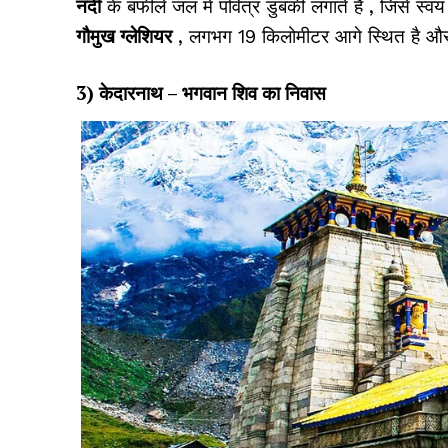
नदी
के बर्फीले जल में पवित्र डुबकी लगाते हैं , जिसे स्वय
गौमुख ग्लेशियर
, लगभग 19 किलोमीटर आगे स्थित है और अ
3) केदारनाथ – भगवान शिव का निवास