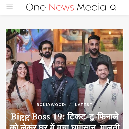
BOLLYWOOD
LATEST
Bigg Boss 19: टिकट-टू-फिनाले
को लेकर घर में मचा घमासान, मालती