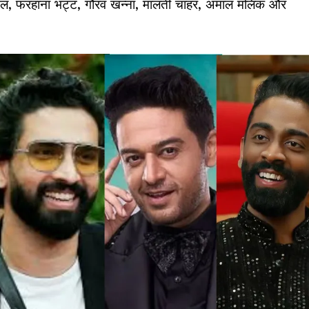
ित्तल, फरहाना भट्ट, गौरव खन्ना, मालती चाहर, अमाल मलिक और