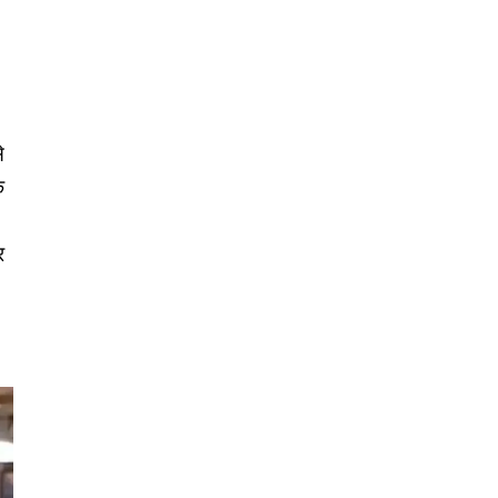
े
े
,
र