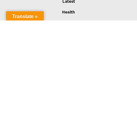
Latest
Health
Translate »
Sports
Business
Travel
Politics
Web Story
Contact us
Terms and Services
Privacy Policy